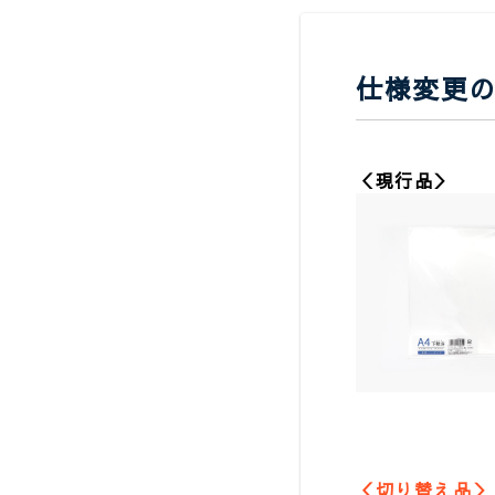
仕様変更
＜現行品＞
＜切り替え品＞