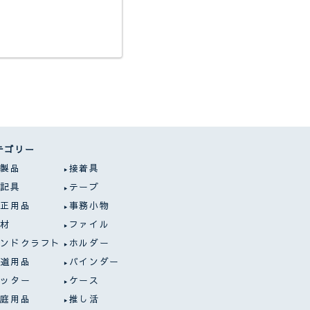
テゴリー
紙製品
接着具
筆記具
テープ
修正用品
事務小物
画材
ファイル
ハンドクラフト
ホルダー
書道用品
バインダー
カッター
ケース
家庭用品
推し活