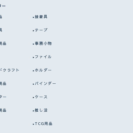
リー
品
接着具
具
テープ
用品
事務小物
ファイル
ドクラフト
ホルダー
用品
バインダー
ター
ケース
用品
推し活
TCG用品