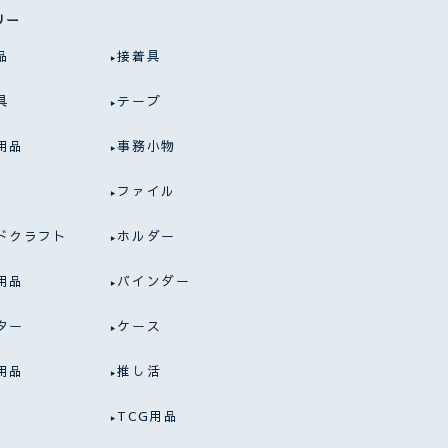
リー
品
接着具
具
テープ
用品
事務小物
ファイル
ドクラフト
ホルダー
用品
バインダー
ター
ケース
用品
推し活
TCG用品