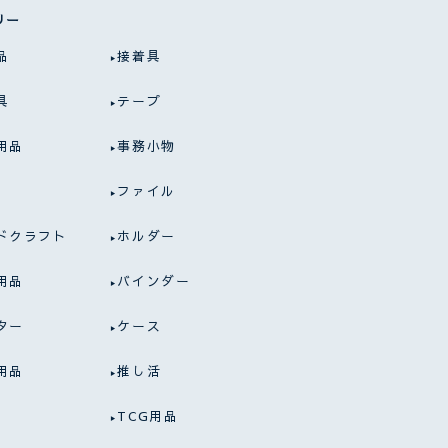
リー
品
接着具
具
テープ
用品
事務小物
ファイル
ドクラフト
ホルダー
用品
バインダー
ター
ケース
用品
推し活
TCG用品