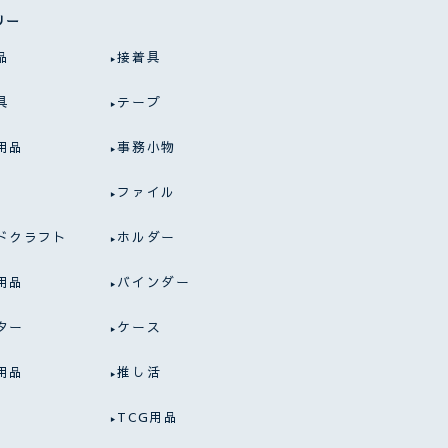
リー
品
接着具
具
テープ
用品
事務小物
ファイル
ドクラフト
ホルダー
用品
バインダー
ター
ケース
用品
推し活
TCG用品