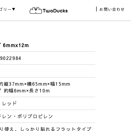
ゴリー▼
お問い合わせ
6mmx12m
9022984
 約縦37mm×横65mm×幅15mm
/ 約幅6mm×長さ10m
・レッド
チレン・ポリプロピレン
り使え、しっかり貼れるフラットタイプ