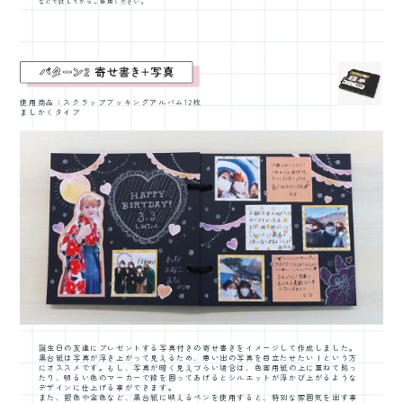
などで試してからご使用ください。
使用商品：スクラップブッキングアルバム12枚
ましかくタイプ
誕生日の友達にプレゼントする写真付きの寄せ書きをイメージして作成しました。
黒台紙は写真が浮き上がって見えるため、思い出の写真を目立たせたい！という方
にオススメです。もし、写真が暗く見えづらい場合は、色画用紙の上に重ねて貼っ
たり、明るい色のマーカーで縁を囲ってあげるとシルエットが浮かび上がるような
デザインに仕上げる事ができます。
また、銀色や金色など、黒台紙に映えるペンを使用すると、特別な雰囲気を出す事