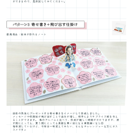
ができるので、是非試してみてください。
使用商品：絵本が作れるノート
担任の先生にプレゼントする寄せ書きをイメージして作成しました。
メッセージや似顔絵が飛び出すことで迫力が増し、相手によりサプライズ感を
与え
ることができます。 他のアルバムと比べて、作成が難しく時間がかかりますが、渡
す側にとっても、貰う側にとっても素敵な思い出になる事間違いなし◎
毎年渡しているけど、今年は一味変えてみたい、そんなチャレンジャーな方にオス
スメです♫