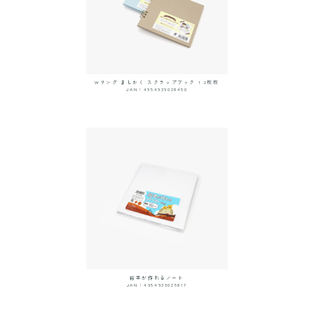
Wリング ましかく スクラップブック 1 2枚枚
JAN：4954939028450
絵本が作れるノート
JAN：4954939025817