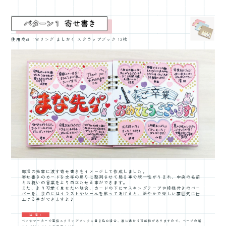
使用商品：Wリング ましかく スクラップブック 12枚
部活の先輩に渡す寄せ書きをイメージして作成しました。
寄せ書きのカードを文字の周りに整列させて貼る事で統一性がうまれ、中央の名前
とお祝いの言葉をより目立たせる事ができます。
また、より可愛く見せたい場合、カードの下にマスキングテープや模様付きのペー
パーを、余白にはイラストやシールを貼ってあげると、賑やかで楽しい雰囲気に仕
上げる事ができますよ♪
注 意 !
ペンやマーカーで直接スクラップブックに書き込む場合、裏に透ける可能性があリますので、ページの端