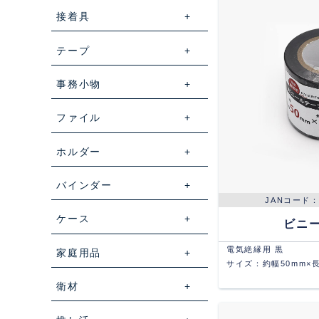
接着具
テープ
事務小物
ファイル
ホルダー
バインダー
ケース
ビニ
電気絶縁用 黒
家庭用品
サイズ：約幅50mm×長
衛材