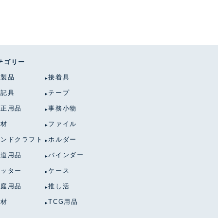
テゴリー
紙製品
接着具
筆記具
テープ
修正用品
事務小物
画材
ファイル
ハンドクラフト
ホルダー
書道用品
バインダー
カッター
ケース
家庭用品
推し活
衛材
TCG用品