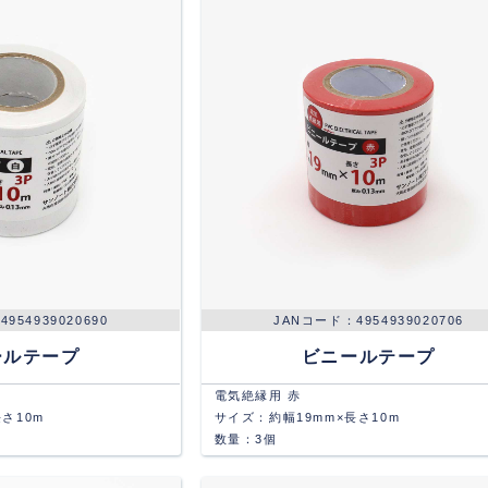
4954939020690
4954939020706
ールテープ
ビニールテープ
電気絶縁用 赤
さ10m
サイズ：約幅19mm×長さ10m
数量：3個