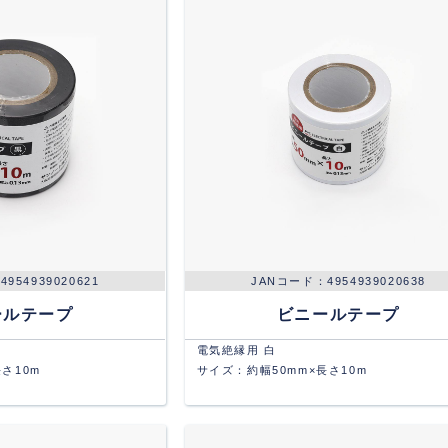
4954939020621
4954939020638
ールテープ
ビニールテープ
電気絶縁用 白
さ10m
サイズ：約幅50mm×長さ10m