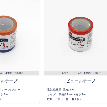
4954939020669
4954939020676
ールテープ
ビニールテープ
グリーン/ブルー
電気絶縁用 黒/白/赤
長さ5m
サイズ：約幅19mm×長さ5m
個）
数量：3個（3色・各1個）