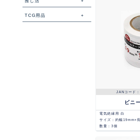
推し活
TCG用品
ビニ
電気絶縁用 白
サイズ：約幅19mm×長
数量：3個