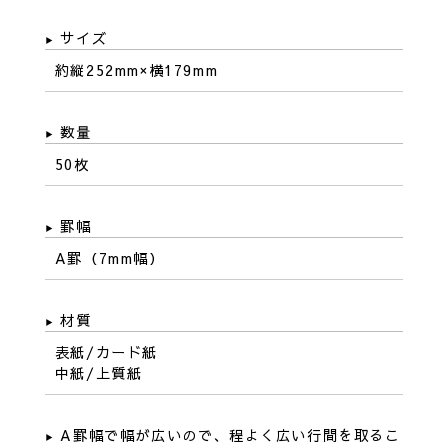
サイズ
約縦252mm×横179mm
数量
50枚
罫幅
A罫（7mm幅）
材質
表紙/カード紙
中紙/上質紙
A罫幅で幅が広いので、程よく広い行間を取るこ