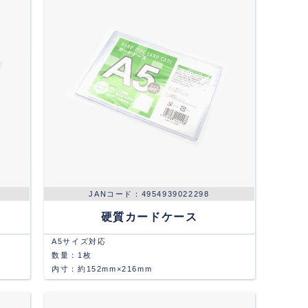
4954939022298
硬質カードケース
A5サイズ対応
数量：1枚
内寸：約152mm×216mm