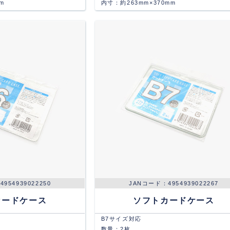
m
内寸：約263mm×370mm
4954939022250
4954939022267
カードケース
ソフトカードケース
B7サイズ対応
数量：2枚