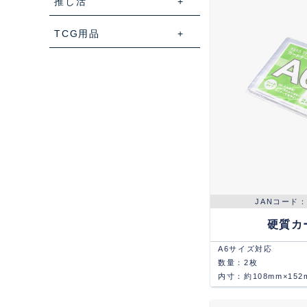
推し活
TCG用品
硬質カ
A6サイズ対応
数量：2枚
内寸：約108mm×152