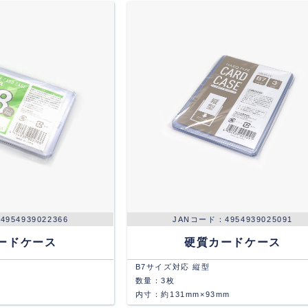
4954939022366
4954939025091
ードケース
硬質カードケース
B7サイズ対応 縦型
数量：3枚
m
内寸：約131mm×93mm