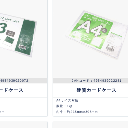
4954939020072
4954939022281
ードケース
硬質カードケース
A4サイズ対応
数量：1枚
mm
内寸：約215mm×303mm