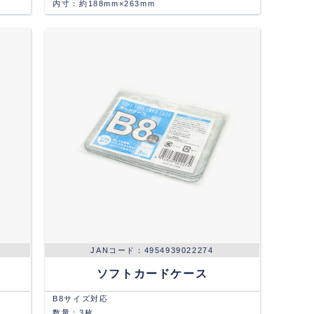
内寸：約188mm×263mm
4954939022274
ソフトカードケース
B8サイズ対応
数量：3枚