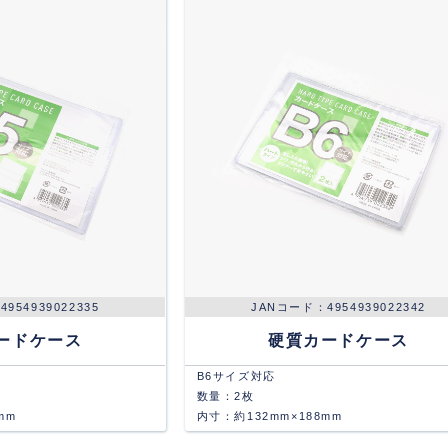
4954939022335
4954939022342
ードケース
硬質カードケース
B6サイズ対応
数量：2枚
mm
内寸：約132mm×188mm