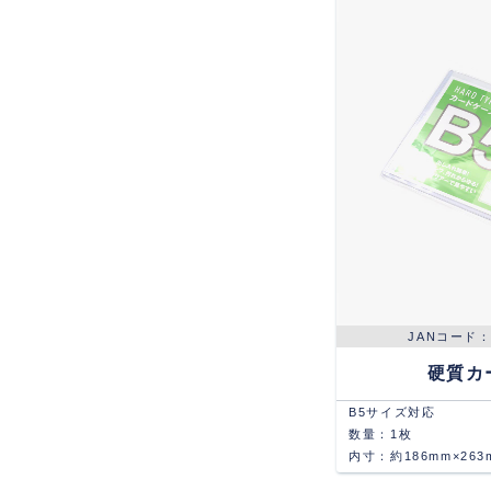
硬質カ
B5サイズ対応
数量：1枚
内寸：約186mm×263