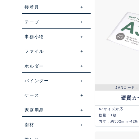
接着具
テープ
事務小物
ファイル
ホルダー
バインダー
ケース
硬質カ
A3サイズ対応
家庭用品
数量：1枚
内寸：約302mm×426
衛材