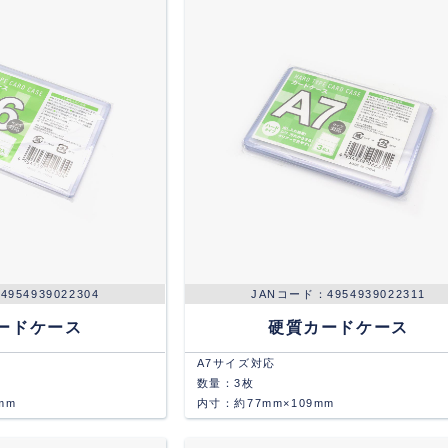
4954939022304
4954939022311
ードケース
硬質カードケース
A7サイズ対応
数量：3枚
mm
内寸：約77mm×109mm