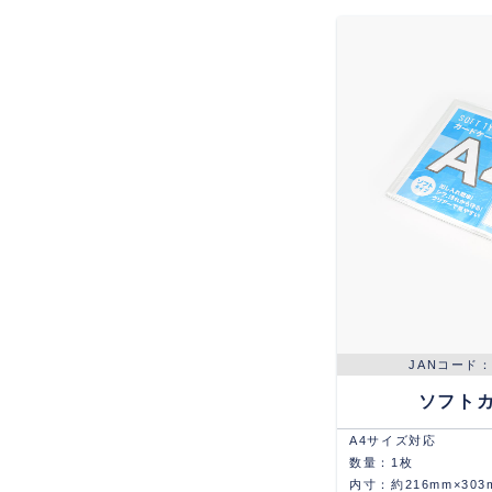
ソフト
A4サイズ対応
数量：1枚
内寸：約216mm×303