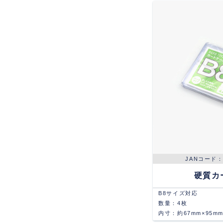
硬質カ
B8サイズ対応
数量：4枚
内寸：約67mm×95m