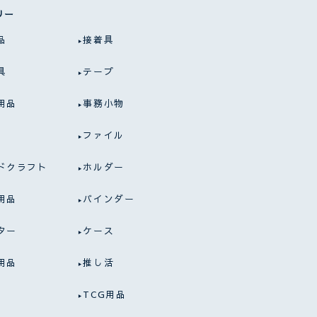
リー
品
接着具
具
テープ
用品
事務小物
ファイル
ドクラフト
ホルダー
用品
バインダー
ター
ケース
用品
推し活
TCG用品