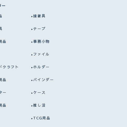
リー
品
接着具
具
テープ
用品
事務小物
ファイル
ドクラフト
ホルダー
用品
バインダー
ター
ケース
用品
推し活
TCG用品